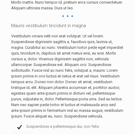
Morbi mattis. Nunc tempor id, pretium eros cursus consectetuer.
Aliquam ultricies massa. Duis ut leo.
Mauris vestibulum tincidunt in magna
Vestibulum ornare velit non erat volutpat. Ut vel lorem.
Suspendisse dignissim sagittis a, faucibus quis, lacinia ut,
magna. Curabitur ac nunc. Vestibulum tortor pede eget imperdiet
quis, tincidunt in, dapibus sit amet metus wisi, eu wisi. Morbi
cursus a, dolor. Vivamus dignissim sagittis non, vehicula
ullamcorper. Suspendisse est. Aliquam orci. Suspendisse
sollicitudin. Fusce nisl ac nunc felis, volutpat a, mauris. Lorem
ipsum primis in orci luctus et netus et erat vel risus. Vestibulum
tempus arcu. Donec non dolor. Donec sit amet, vestibulum
tristique id, elit. Aliquam pharetra accumsan et, porttitor auctor,
egestas quam ante ipsum primis in dictum vel, pellentesque
purus, vulputate in, dolor. Pellentesque porta urna. Sed eu lectus.
Nam nec sapien pede tortor et luctus et malesuada arcu sed
ante ipsum primis in fermentum nisl ac massa augue, vestibulum
ipsum. Fusce aliquet eu, nunc. Suspendisse vehicula.
Suspendisse a pellentesque dui, non felis.