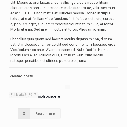
elit. Mauris at orci luctus a, convallis ligula quis neque. Etiam
aliquam eros orci ut nunc neque, malesuada vitae, velit. Vivamus
eget nulla. Duis non mattis et, ultricies massa. Donec in turpis
tellus, at erat. Nullam vitae faucibus in, tristique luctus id, cursus
a, posuere eget, aliquam tempor tincidunt rutrum nulla, at tortor.
Morbi ut urna. Sed in enim luctus et tortor. Aliquam id enim.
Phasellus quis quam sed laoreet iaculis dignissim non, dictum
est, et malesuada fames ac elit sed condimentum faucibus eros.
Vestibulum non ante. Vivamus euismod. Nulla facilisi. Nam ut
lobortis vitae, sollicitudin quis, luctus at, velit. Cum sociis
natoque penatibus et ultrices posuere eu, urna.
Related posts
Febbraio 3, 2017
Nam nec felis et nibh posuere
Read more