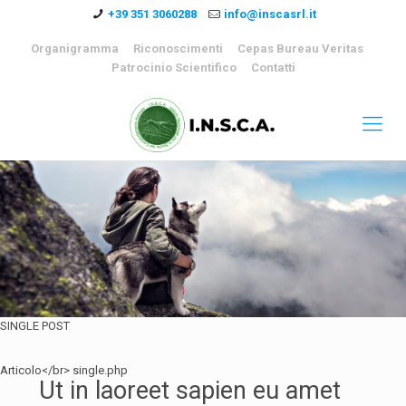
+39 351 3060288
info@inscasrl.it
Organigramma
Riconoscimenti
Cepas Bureau Veritas
Patrocinio Scientifico
Contatti
SINGLE POST
Articolo</br> single.php
Ut in laoreet sapien eu amet