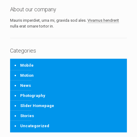
About our company
Mauris imperdiet, urna mi, gravida sod ales.
Vivamus hendrerit
nulla erat ornare tortor in.
Categories
Mobile
Motion
News
Photography
Slider Homepage
Stories
Uncategorized