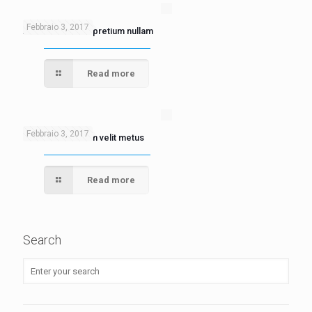
Febbraio 3, 2017
Aenean sodales pretium nullam
Read more
Febbraio 3, 2017
Mauris auctor non velit metus
Read more
Search