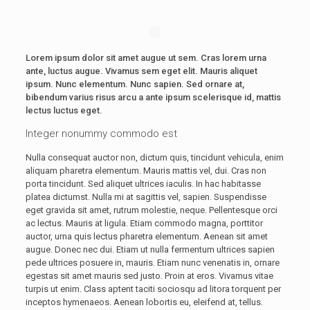
Lorem ipsum dolor sit amet augue ut sem. Cras lorem urna
ante, luctus augue. Vivamus sem eget elit. Mauris aliquet
ipsum. Nunc elementum. Nunc sapien. Sed ornare at,
bibendum varius risus arcu a ante ipsum scelerisque id, mattis
lectus luctus eget.
Integer nonummy commodo est
Nulla consequat auctor non, dictum quis, tincidunt vehicula, enim
aliquam pharetra elementum. Mauris mattis vel, dui. Cras non
porta tincidunt. Sed aliquet ultrices iaculis. In hac habitasse
platea dictumst. Nulla mi at sagittis vel, sapien. Suspendisse
eget gravida sit amet, rutrum molestie, neque. Pellentesque orci
ac lectus. Mauris at ligula. Etiam commodo magna, porttitor
auctor, urna quis lectus pharetra elementum. Aenean sit amet
augue. Donec nec dui. Etiam ut nulla fermentum ultrices sapien
pede ultrices posuere in, mauris. Etiam nunc venenatis in, ornare
egestas sit amet mauris sed justo. Proin at eros. Vivamus vitae
turpis ut enim. Class aptent taciti sociosqu ad litora torquent per
inceptos hymenaeos. Aenean lobortis eu, eleifend at, tellus.