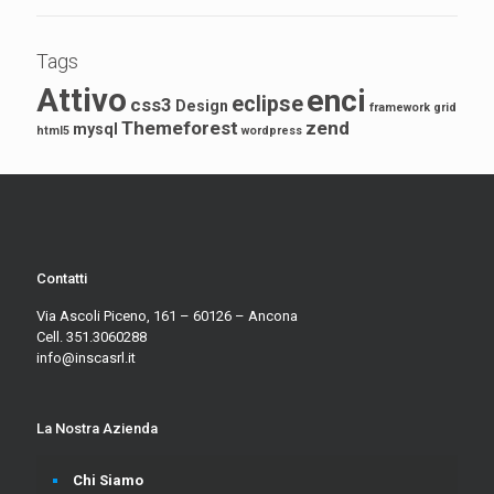
Tags
Attivo
enci
eclipse
css3
Design
framework
grid
Themeforest
zend
mysql
html5
wordpress
Contatti
Via Ascoli Piceno, 161 – 60126 – Ancona
Cell. 351.3060288
info@inscasrl.it
La Nostra Azienda
Chi Siamo