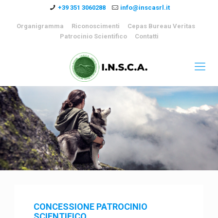
+39 351 3060288
info@inscasrl.it
Organigramma
Riconoscimenti
Cepas Bureau Veritas
Patrocinio Scientifico
Contatti
CONCESSIONE PATROCINIO
SCIENTIFICO