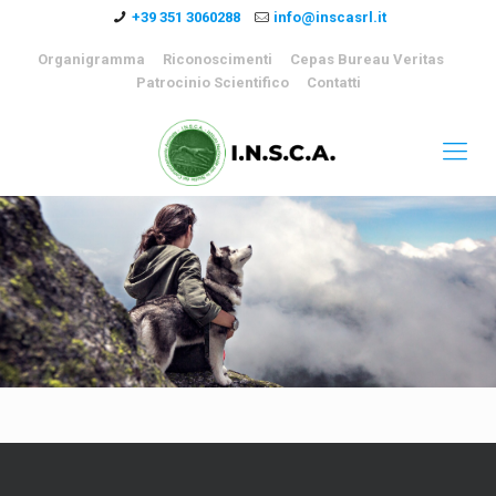
+39 351 3060288
info@inscasrl.it
Organigramma
Riconoscimenti
Cepas Bureau Veritas
Patrocinio Scientifico
Contatti