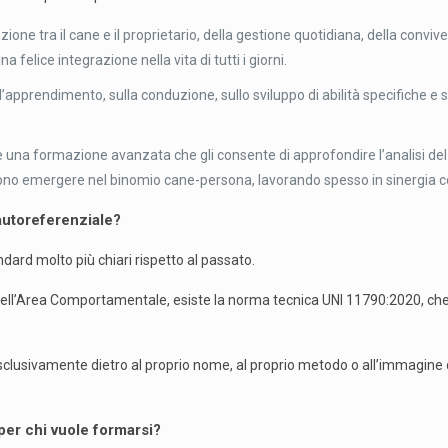
zione tra il cane e il proprietario, della gestione quotidiana, della conv
a felice integrazione nella vita di tutti i giorni.
apprendimento, sulla conduzione, sullo sviluppo di abilità specifiche e 
una formazione avanzata che gli consente di approfondire l’analisi del
ono emergere nel binomio cane-persona, lavorando spesso in sinergia c
autoreferenziale?
andard molto più chiari rispetto al passato.
o nell’Area Comportamentale, esiste la norma tecnica UNI 11790:2020, che d
sclusivamente dietro al proprio nome, al proprio metodo o all’immagine di 
er chi vuole formarsi?