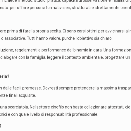
 richiede metodo, studio, pratica, capacità di osservazione e l’abilità di 
sto: per offrire percorsi formativi seri, strutturati e strettamente orien
e prima di fare la propria scelta. Ci sono corsi ottimi per avvicinarsi a
 o associative. Tutti hanno valore, purché l’obiettivo sia chiaro.
duzione, regolamenti e performance del binomio in gara. Una formazione 
dialogare con la famiglia, leggere il contesto ambientale, progettare un
eria?
 non dalle facili promesse. Dovresti sempre pretendere la massima traspa
nze finali acquisite.
na scorciatoia. Nel settore cinofilo non basta collezionare attestati; ci
ci e con quale livello di responsabilità professionale.
?