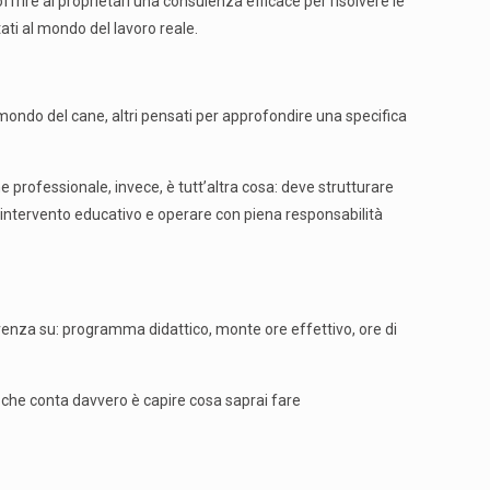
offrire ai proprietari una consulenza efficace per risolvere le
tati al mondo del lavoro reale.
l mondo del cane, altri pensati per approfondire una specifica
professionale, invece, è tutt’altra cosa: deve strutturare
 intervento educativo e operare con piena responsabilità
renza su: programma didattico, monte ore effettivo, ore di
ò che conta davvero è capire cosa saprai fare