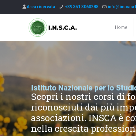
Area riservata
+39 351 3060288
info@inscasrl
Home
Istituto Nazionale per lo Stu
Scopri i nostri corsi di 
riconosciuti dai più imp
associazioni. INSCA è con
nella crescita profession