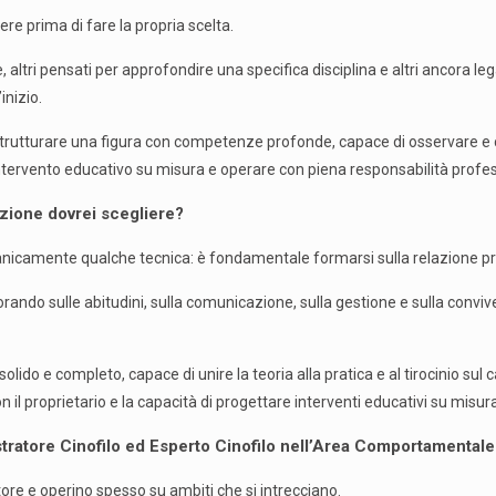
re prima di fare la propria scelta.
, altri pensati per approfondire una specifica disciplina e altri ancora l
inizio.
e strutturare una figura con competenze profonde, capace di osservare e
intervento educativo su misura e operare con piena responsabilità profe
azione dovrei scegliere?
nicamente qualche tecnica: è fondamentale formarsi sulla relazione pro
rando sulle abitudini, sulla comunicazione, sulla gestione e sulla convive
olido e completo, capace di unire la teoria alla pratica e al tirocinio su
 proprietario e la capacità di progettare interventi educativi su misura
stratore Cinofilo ed Esperto Cinofilo nell’Area Comportamentale
ore e operino spesso su ambiti che si intrecciano.