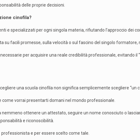
ponsabilità delle proprie decisioni.
ione cinofila?
ti e specializzati per ogni singola materia, rifiutando l’approccio dei 
 su facili promesse, sulla velocità o sul fascino del singolo formatore, m
ni necessarie per acquisire una reale credibilità professionale, evitando i
egliere una scuola cinofila non significa semplicemente scegliere “un co
 e come vorrai presentarti domani nel mondo professionale.
ta nemmeno ottenere un attestato, seguire un nome conosciuto o lasciars
onsabilità e riconoscibilità.
 professionista e per essere scelto come tale.