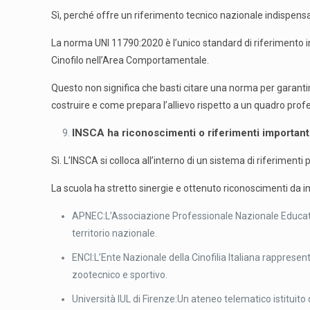
Sì, perché offre un riferimento tecnico nazionale indispensab
La norma UNI 11790:2020 è l’unico standard di riferimento in
Cinofilo nell’Area Comportamentale.
Questo non significa che basti citare una norma per garant
costruire e come prepara l’allievo rispetto a un quadro prof
INSCA ha riconoscimenti o riferimenti importanti
Sì. L’INSCA si colloca all’interno di un sistema di riferimenti p
La scuola ha stretto sinergie e ottenuto riconoscimenti da im
APNEC:L’Associazione Professionale Nazionale Educatori
territorio nazionale.
ENCI:L’Ente Nazionale della Cinofilia Italiana rappresenta
zootecnico e sportivo.
Università IUL di Firenze:Un ateneo telematico istituito 