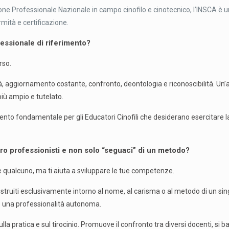
ne Professionale Nazionale in campo cinofilo e cinotecnico, l’INSCA è 
rmità e certificazione.
essionale di riferimento?
rso.
à, aggiornamento costante, confronto, deontologia e riconoscibilità. Un
 più ampio e tutelato.
ento fondamentale per gli Educatori Cinofili che desiderano esercitare l
o professionisti e non solo “seguaci” di un metodo?
 qualcuno, ma ti aiuta a sviluppare le tue competenze.
i costruiti esclusivamente intorno al nome, al carisma o al metodo di un
re una professionalità autonoma.
a pratica e sul tirocinio. Promuove il confronto tra diversi docenti, si basa