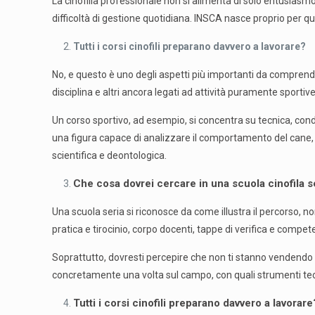
La cinofilia professionale non si alimenta di solo entusiasmo:
difficoltà di gestione quotidiana. INSCA nasce proprio per que
Tutti i corsi cinofili preparano davvero a lavorare?
No, e questo è uno degli aspetti più importanti da comprender
disciplina e altri ancora legati ad attività puramente sportive
Un corso sportivo, ad esempio, si concentra su tecnica, con
una figura capace di analizzare il comportamento del cane, 
scientifica e deontologica.
Che cosa dovrei cercare in una scuola cinofila s
Una scuola seria si riconosce da come illustra il percorso,
pratica e tirocinio, corpo docenti, tappe di verifica e compete
Soprattutto, dovresti percepire che non ti stanno vendendo u
concretamente una volta sul campo, con quali strumenti tecni
Tutti i corsi cinofili preparano davvero a lavorare