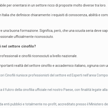
ile per orientarsi in un settore ricco di proposte molto diverse tra loro.
 Italia che definisce chiaramente i requisiti di conoscenza, abilità e co
ire una buona formazione. Significa, però, che una scuola seria deve s
essionale ufficialmente riconosciuto.
 nel settore cinofilo?
rofessionali e cinofili riconosciuti a livello nazionale.
portanti realtà del settore cinofilo e accademico italiano, ognuna con un
 Cinofili riunisce professionisti del settore ed Esperti nell’area Compo
 il fulcro della cinofilia ufficiale nel nostro Paese, con finalità legate al
da enti pubblici e totalmente no-profit, accreditato presso il Ministero de