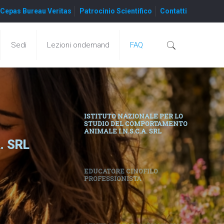
Cepas Bureau Veritas
Patrocinio Scientifico
Contatti
Sedi
Lezioni ondemand
FAQ
ISTITUTO NAZIONALE PER LO
STUDIO DEL COMPORTAMENTO
ANIMALE I.N.S.C.A. SRL
A. SRL
EDUCATORE CINOFILO
PROFESSIONISTA