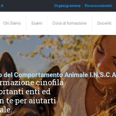
.it
Organigramma
Riconoscimenti
Chi Siamo
Esami
Corsi di formazione
Docenti
dio del Comportamento Animale I.N.S.C.
formazione cinofila
ortanti enti ed
 te per aiutarti
ale.