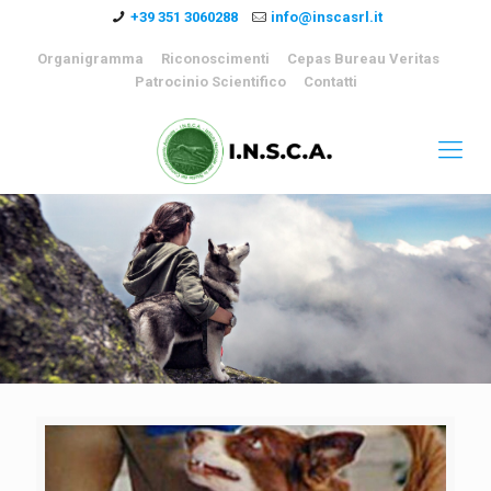
+39 351 3060288
info@inscasrl.it
Organigramma
Riconoscimenti
Cepas Bureau Veritas
Patrocinio Scientifico
Contatti