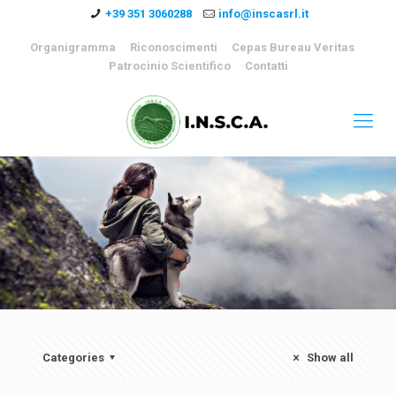
+39 351 3060288
info@inscasrl.it
Organigramma
Riconoscimenti
Cepas Bureau Veritas
Patrocinio Scientifico
Contatti
Categories
Show all