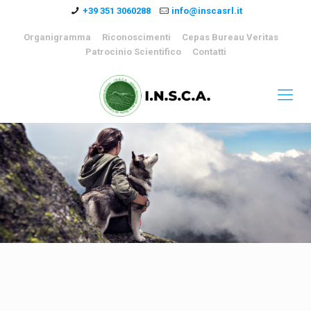
+39 351 3060288
info@inscasrl.it
Organigramma
Riconoscimenti
Cepas Bureau Veritas
Patrocinio Scientifico
Contatti