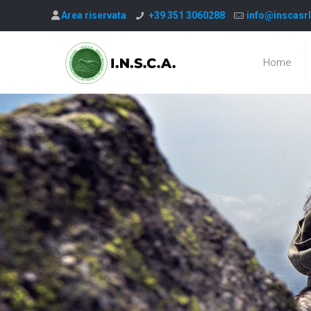
Area riservata
+39 351 3060288
info@inscasrl
Home