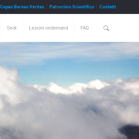
Cepas Bureau Veritas
Patrocinio Scientifico
Contatti
Sedi
Lezioni ondemand
FAQ