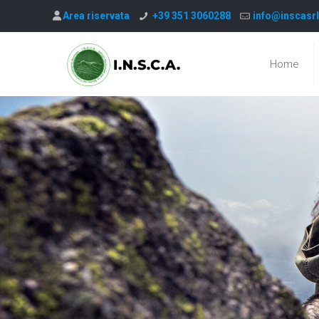
Area riservata
+39 351 3060288
info@inscasrl
Home