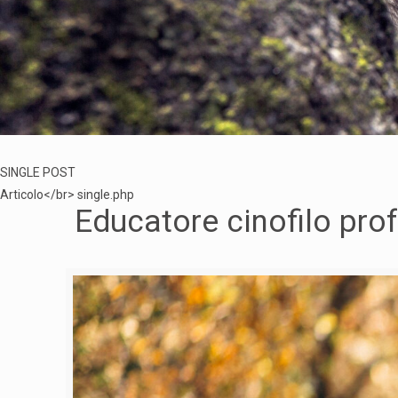
SINGLE POST
Articolo</br> single.php
Educatore cinofilo pro