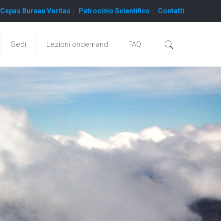
Cepas Bureau Veritas
Patrocinio Scientifico
Contatti
Sedi
Lezioni ondemand
FAQ