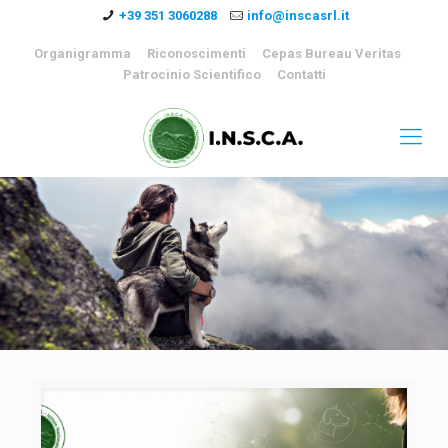
+39 351 3060288
info@inscasrl.it
Organigramma
Riconoscimenti
Cepas Bureau Veritas
Patrocinio Scientifico
Contatti