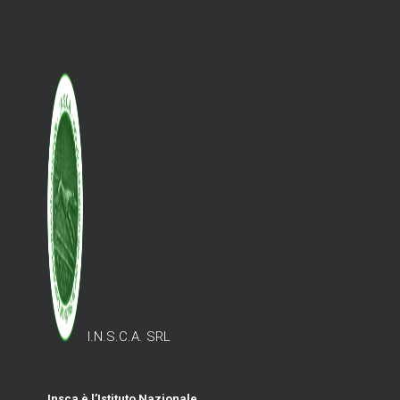
I.N.S.C.A. SRL
Insca è l’Istituto Nazionale