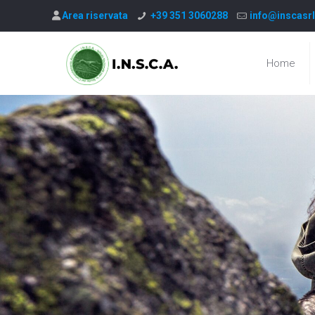
Area riservata
+39 351 3060288
info@inscasrl
Home