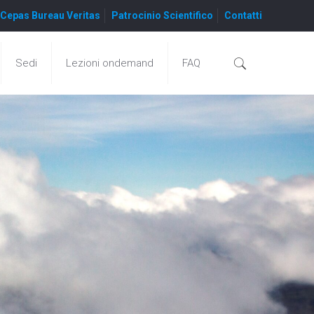
Cepas Bureau Veritas
Patrocinio Scientifico
Contatti
Sedi
Lezioni ondemand
FAQ