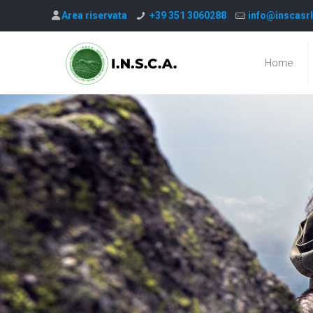
Area riservata
+39 351 3060288
info@inscasrl
Home