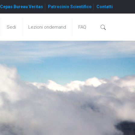
Cepas Bureau Veritas
Patrocinio Scientifico
Contatti
Sedi
Lezioni ondemand
FAQ