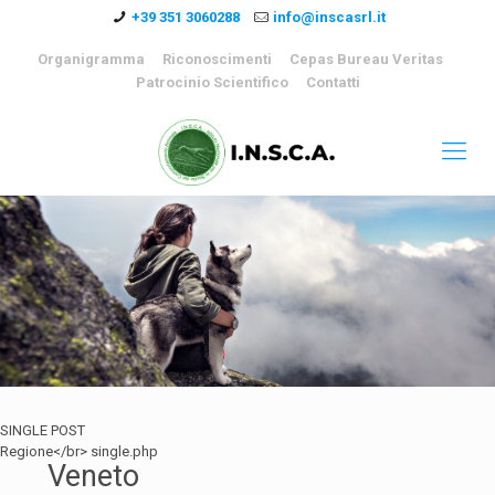
+39 351 3060288
info@inscasrl.it
Organigramma
Riconoscimenti
Cepas Bureau Veritas
Patrocinio Scientifico
Contatti
SINGLE POST
Regione</br> single.php
Veneto