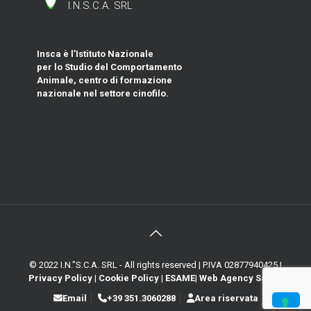
I.N.S.C.A. SRL
Insca è l’Istituto Nazionale
per lo Studio del Comportamento
Animale, centro di formazione
nazionale nel settore cinofilo.
© 2022 I.N."S.C.A. SRL - All rights reserved | P.IVA 02877940425 |
Privacy Policy
|
Cookie Policy
|
ESAME
|
Web Agency Sanna
Email
+39 351.3060288
Area riservata