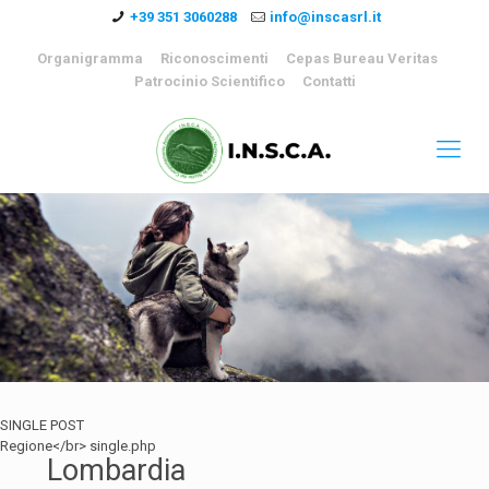
+39 351 3060288
info@inscasrl.it
Organigramma
Riconoscimenti
Cepas Bureau Veritas
Patrocinio Scientifico
Contatti
SINGLE POST
Regione</br> single.php
Lombardia