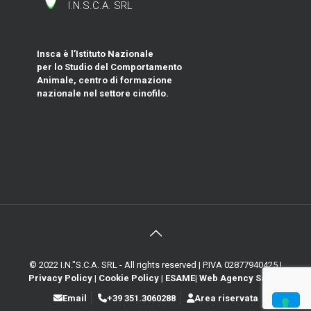
I.N.S.C.A. SRL
Insca è l’Istituto Nazionale
per lo Studio del Comportamento
Animale, centro di formazione
nazionale nel settore cinofilo.
© 2022 I.N."S.C.A. SRL - All rights reserved | P.IVA 02877940425 |
Privacy Policy
|
Cookie Policy
|
ESAME
|
Web Agency Sanna
Email
+39 351.3060288
Area riservata