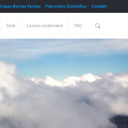
Cepas Bureau Veritas
Patrocinio Scientifico
Contatti
Sedi
Lezioni ondemand
FAQ