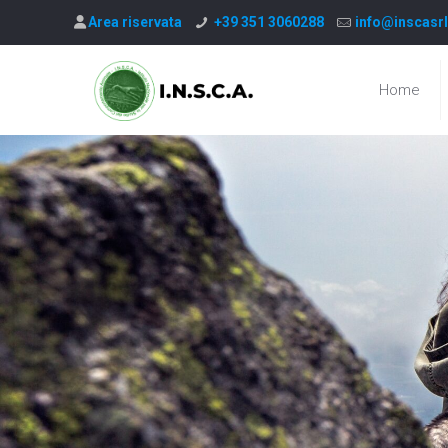
Area riservata
+39 351 3060288
info@inscasrl
Home