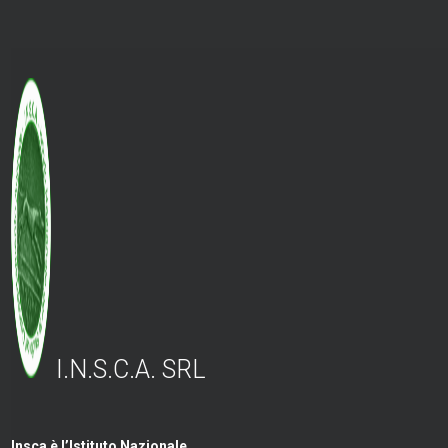
I.N.S.C.A. SRL
Insca è l’Istituto Nazionale