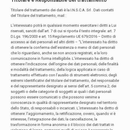
Titolare del trattamento dei dati è la I.N.S.C.A. Srl . Dati contatti
del Titolare del trattamento, mail :
L’interessato potrà in qualsiasi momento esercitare i diritti a Lui
riservati, sanciti dall’art. 7 di cui si riporta il testo integrale: art. 7
D.Lgs. 196/2003 e art. 15 Regolamento UE 679/2016 – Diritto di
accesso ai dati personali ed altri diritti – “L’interessato ha diritto
di ottenere la conferma dell’esistenza o meno di dati personali
che lo riguardano, anche se non ancora registrati, e la loro
comunicazione in forma intelligibile. L’interessato ha diritto di
ottenere l’indicazione: dell’origine dei dati personali; delle finalità
e modalità del trattamento; della logica applicata in caso di
trattamento effettuato con l’ausilio di strumenti elettronici; degli
estremi identificativi del titolare del trattamento, del responsabile
e del rappresentante designato ai sensi dell’art. 5 comma 2; dei
soggetti o delle categorie di soggetti ai quali i dati personali
possono essere comunicati o che possono venirne a
conoscenza in qualità di rappresentante designato nel territorio
dello Stato, di responsabili o incaricati. L’interessato ha diritto di
ottenere: l’aggiornamento, la rettificazione, ovvero, quando vi è
interesse, l’integrazione dei dati; la cancellazione, la
trasformazione in forma anonima o il blocco dei dati trattati in