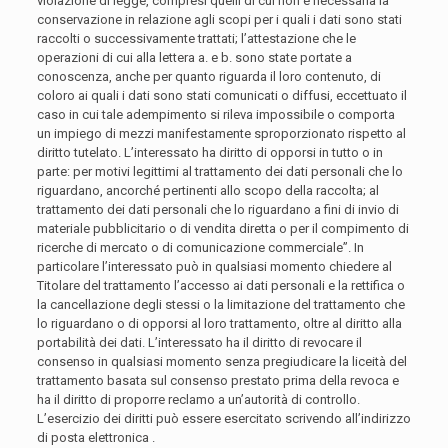
violazione di legge, compresi quelli di cui non è necessaria la
conservazione in relazione agli scopi per i quali i dati sono stati
raccolti o successivamente trattati; l’attestazione che le
operazioni di cui alla lettera a. e b. sono state portate a
conoscenza, anche per quanto riguarda il loro contenuto, di
coloro ai quali i dati sono stati comunicati o diffusi, eccettuato il
caso in cui tale adempimento si rileva impossibile o comporta
un impiego di mezzi manifestamente sproporzionato rispetto al
diritto tutelato. L’interessato ha diritto di opporsi in tutto o in
parte: per motivi legittimi al trattamento dei dati personali che lo
riguardano, ancorché pertinenti allo scopo della raccolta; al
trattamento dei dati personali che lo riguardano a fini di invio di
materiale pubblicitario o di vendita diretta o per il compimento di
ricerche di mercato o di comunicazione commerciale”. In
particolare l’interessato può in qualsiasi momento chiedere al
Titolare del trattamento l’accesso ai dati personali e la rettifica o
la cancellazione degli stessi o la limitazione del trattamento che
lo riguardano o di opporsi al loro trattamento, oltre al diritto alla
portabilità dei dati. L’interessato ha il diritto di revocare il
consenso in qualsiasi momento senza pregiudicare la liceità del
trattamento basata sul consenso prestato prima della revoca e
ha il diritto di proporre reclamo a un’autorità di controllo.
L’esercizio dei diritti può essere esercitato scrivendo all’indirizzo
di posta elettronica .