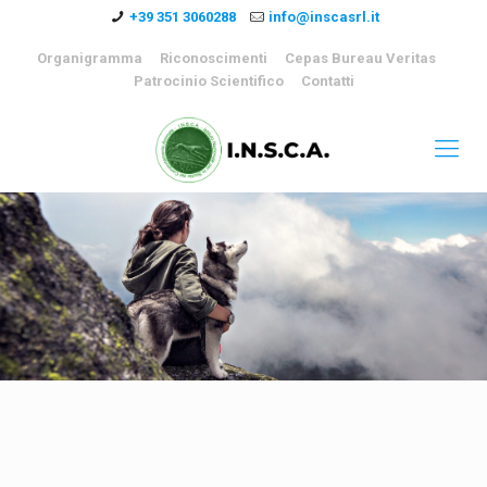
+39 351 3060288
info@inscasrl.it
Organigramma
Riconoscimenti
Cepas Bureau Veritas
Patrocinio Scientifico
Contatti