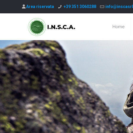
Area riservata
+39 351 3060288
info@inscasrl
Home