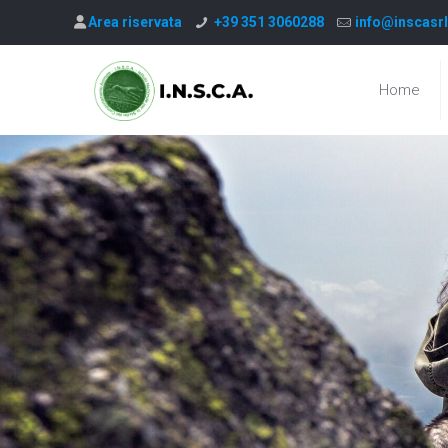
Area riservata
+39 351 3060288
info@inscasrl
Home