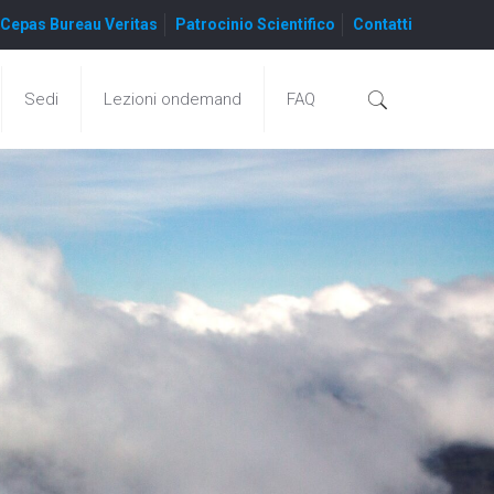
Cepas Bureau Veritas
Patrocinio Scientifico
Contatti
Sedi
Lezioni ondemand
FAQ